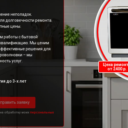
нение неполадок.
ля долговечности ремонта.
пные цены.
м работы с бытовой
 квалификацию. Мы ценим
 эффективные решения для
кроволновки – мы
ность услуг.
Цена ремон
от 2400 р.
ия до 3-х лет
править заявку
 на обработку моих
персональных