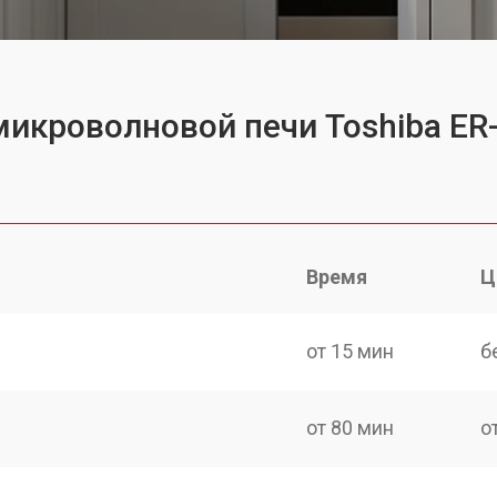
микроволновой печи Toshiba ER
Время
Ц
от 15 мин
б
от 80 мин
о