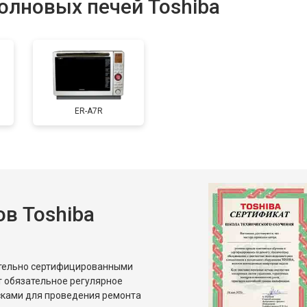
олновых печей Toshiba
от 60 мин
о
от 80 мин
о
ER-A7R
от 70 мин
о
овление)
от 120 мин
о
в Toshiba
от 50 мин
о
ительно сертифицированными
т обязательное регулярное
сками для проведения ремонта