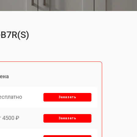
-B7R(S)
ена
есплатно
Заказать
т 4500 ₽
Заказать