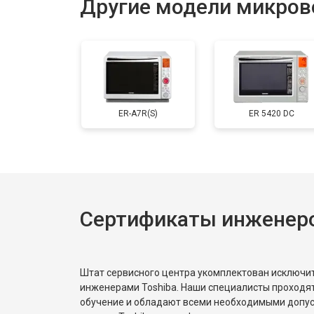
Другие модели микров
Замена ТЭН
Замена таймера
ER-A7R(S)
ER 5420 DC
Замена конденсатора
Ремонт платы управления (восстан
Сертификаты инженеро
Замена лампочки
Штат сервисного центра укомплектован исключ
инженерами Toshiba. Наши специалисты проходя
обучение и обладают всеми необходимыми допу