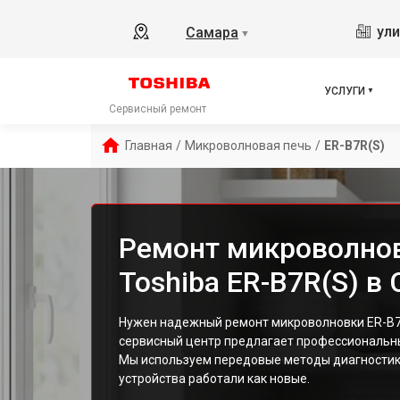
ули
Самара
▼
УСЛУГИ
Сервисный ремонт
Главная
/
Микроволновая печь
/
ER-B7R(S)
Ремонт микроволно
Toshiba ER-B7R(S) в
Нужен надежный ремонт микроволновки ER-B7
сервисный центр предлагает профессиональны
Мы используем передовые методы диагностики
устройства работали как новые.