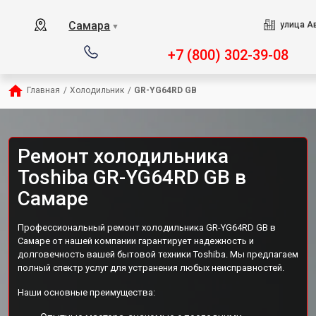
Самара
улица А
▼
+7 (800) 302-39-08
Главная
/
Холодильник
/
GR-YG64RD GB
Ремонт холодильника
Toshiba GR-YG64RD GB в
Самаре
Профессиональный ремонт холодильника GR-YG64RD GB в
Самаре от нашей компании гарантирует надежность и
долговечность вашей бытовой техники Toshiba. Мы предлагаем
полный спектр услуг для устранения любых неисправностей.
Наши основные преимущества: