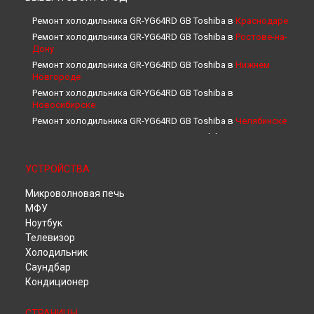
Ремонт холодильника GR-YG64RD GB Toshiba в
Краснодаре
Ремонт холодильника GR-YG64RD GB Toshiba в
Ростове-на-
Дону
Ремонт холодильника GR-YG64RD GB Toshiba в
Нижнем
Новгороде
Ремонт холодильника GR-YG64RD GB Toshiba в
Новосибирске
Ремонт холодильника GR-YG64RD GB Toshiba в
Челябинске
Ремонт холодильника GR-YG64RD GB Toshiba в
Екатеринбурге
Ремонт холодильника GR-YG64RD GB Toshiba в
Казани
УСТРОЙСТВА
Ремонт холодильника GR-YG64RD GB Toshiba в
Уфе
Микроволновая печь
Ремонт холодильника GR-YG64RD GB Toshiba в
Воронеже
МФУ
Ремонт холодильника GR-YG64RD GB Toshiba в
Волгограде
Ноутбук
Ремонт холодильника GR-YG64RD GB Toshiba в
Барнауле
Телевизор
Ремонт холодильника GR-YG64RD GB Toshiba в
Ижевске
Холодильник
Ремонт холодильника GR-YG64RD GB Toshiba в
Тольятти
Саундбар
Ремонт холодильника GR-YG64RD GB Toshiba в
Ярославле
Кондиционер
Ремонт холодильника GR-YG64RD GB Toshiba в
Саратове
Ремонт холодильника GR-YG64RD GB Toshiba в
Хабаровске
СТРАНИЦЫ