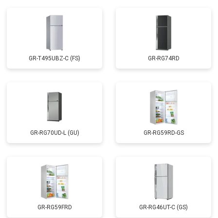
GR-T495UBZ-C (FS)
GR-RG74RD
GR-RG70UD-L (GU)
GR-RG59RD-GS
GR-RG59FRD
GR-RG46UT-C (GS)