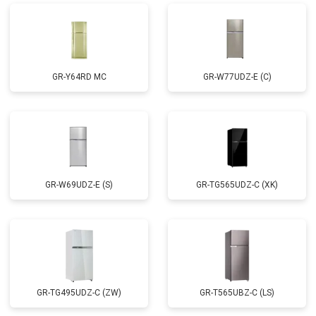
GR-Y64RD MC
GR-W77UDZ-E (C)
GR-W69UDZ-E (S)
GR-TG565UDZ-C (XK)
GR-TG495UDZ-C (ZW)
GR-T565UBZ-C (LS)