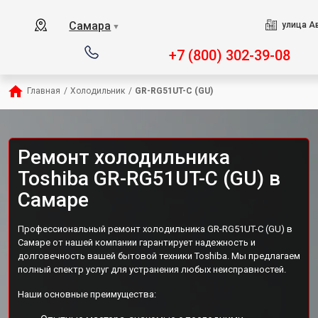
Самара
улица А
▼
+7 (800) 302-39-08
Главная
/
Холодильник
/
GR-RG51UT-C (GU)
Ремонт холодильника
Toshiba GR-RG51UT-C (GU) в
Самаре
Профессиональный ремонт холодильника GR-RG51UT-C (GU) в
Самаре от нашей компании гарантирует надежность и
долговечность вашей бытовой техники Toshiba. Мы предлагаем
полный спектр услуг для устранения любых неисправностей.
Наши основные преимущества: