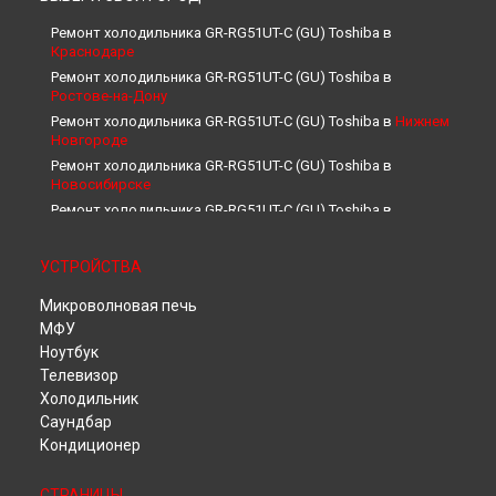
Ремонт холодильника GR-RG51UT-C (GU) Toshiba в
Краснодаре
Ремонт холодильника GR-RG51UT-C (GU) Toshiba в
Ростове-на-Дону
Ремонт холодильника GR-RG51UT-C (GU) Toshiba в
Нижнем
Новгороде
Ремонт холодильника GR-RG51UT-C (GU) Toshiba в
Новосибирске
Ремонт холодильника GR-RG51UT-C (GU) Toshiba в
Челябинске
Ремонт холодильника GR-RG51UT-C (GU) Toshiba в
УСТРОЙСТВА
Екатеринбурге
Ремонт холодильника GR-RG51UT-C (GU) Toshiba в
Казани
Микроволновая печь
Ремонт холодильника GR-RG51UT-C (GU) Toshiba в
Уфе
МФУ
Ремонт холодильника GR-RG51UT-C (GU) Toshiba в
Ноутбук
Воронеже
Телевизор
Ремонт холодильника GR-RG51UT-C (GU) Toshiba в
Холодильник
Волгограде
Саундбар
Ремонт холодильника GR-RG51UT-C (GU) Toshiba в
Кондиционер
Барнауле
Ремонт холодильника GR-RG51UT-C (GU) Toshiba в
Ижевске
СТРАНИЦЫ